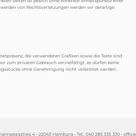
inkten Seiten ist jedoch ohne konkrete Anhaltspunkte einer
 werden von Rechtsverletzungen werden wir derartige
tpräsenz, die verwendeten Grafiken sowie die Texte sind
ur zum privaten Gebrauch vervielfältigt, es dürfen keine
gsstücke ohne Genehmigung nicht verbreitet werden.
lmannseggstieg 4 • 22043 Hamburg •
• Tel.: 040 285 335 330 •