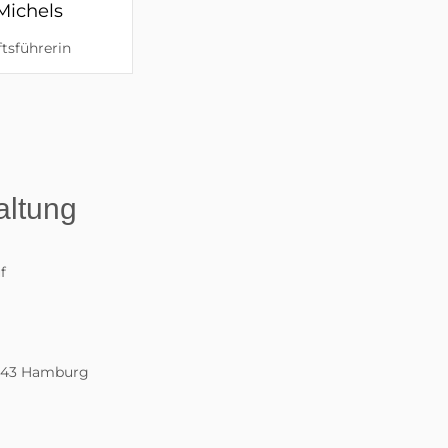
Michels
tsführerin
altung
f
2043 Hamburg