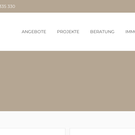
335 330
ANGEBOTE
PROJEKTE
BERATUNG
IMM
040 285 335 335
040